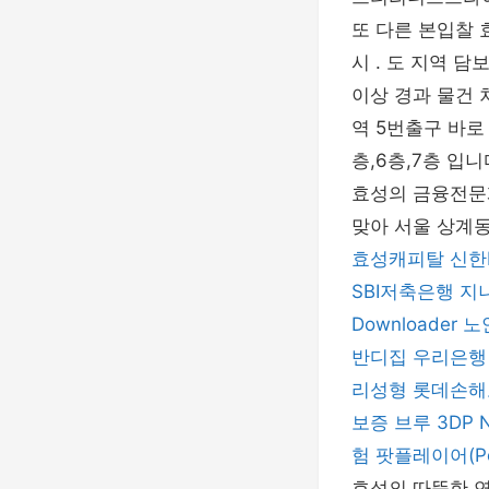
또 다른 본입찰
시 . 도 지역 
이상 경과 물건 
역 5번출구 바로
층,6층,7층 입
효성의 금융전문
맞아 서울 상계동
효성캐피탈
신한
SBI저축은행
지
Downloader
노
반디집
우리은행
리성형
롯데손해
보증
브루
3DP 
험
팟플레이어(Pot
효성의 따뜻한 