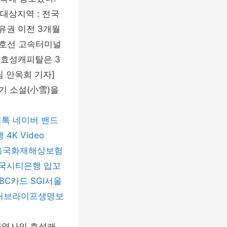
상지역 : 전국
소유권 이전 3개월
,9호선 고속터미널
 효성캐피탈은 3
팀 안옥희 기자]
기 소설(小雪)을
틱톡
네이버 밴드
행
4K Video
흥국화재해상보험
국시티은행
입꼬
BC카드
SGI서울
처브라이프생명보
계열사인 효성캐