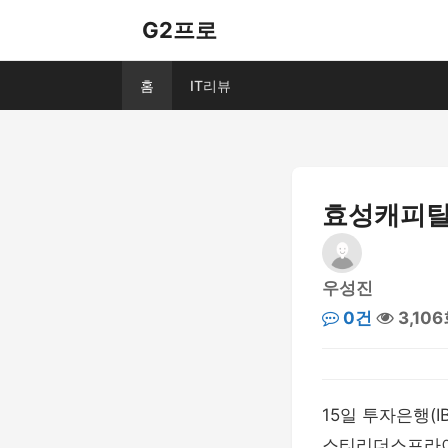
G2프로
홈
IT리뷰
효성캐피탈,
우성진
0건
3,10
15일 투자은행(
스티리더스프라이