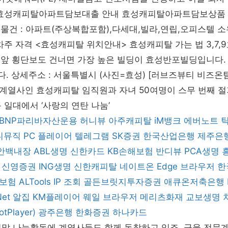
 효성캐피탈아파트담보대출 안내 효성캐피탈아파트담보상품 대
담보물건 : 아파트(주상복합포함),다세대,빌라,연립,오피스텔 
차주 자격 <효성캐피탈 위치안내> 효성캐피탈 가는 법 3,7
 앞 횡단보도 건너면 가장 높은 빌딩이 효성반포빌딩입니다.
니다. 상세주소 : 서울특별시 (사진=효성) [러브즈뷰티 비즈온
계열사인 효성캐피탈 임직원과 자녀 50여명이 스무 번째 절
 일대에서 ‘사랑의 연탄 나눔’
BNP파리바자산운용
허니뷰
아주캐피탈
iM뱅크
에버노트
니뮤직 PC 플레이어
텔레그램
SK증권
한국산업은행
제주은
안백내장
ABL생명
신한카드
KB손해보험
반디뷰
PCA생명
신영증권
ING생명
신한캐피탈
네이트온
Edge 브라우저
한
보험
ALTools
IP 조회
골든브릿지투자증권
애큐온저축은행
Net
알집
KM플레이어
웨일 브라우저
메리츠화재
교보생명
Player)
광주은행
한화증권
하나카드
연말 나눔활동에 계열사들도 함께 동참하고 있죠. 금융 전문