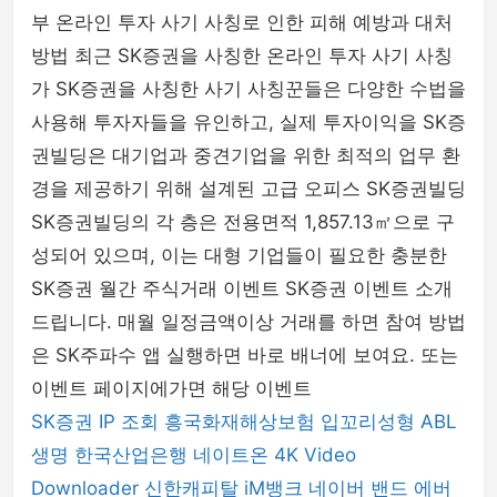
부 온라인 투자 사기 사칭로 인한 피해 예방과 대처
방법 최근 SK증권을 사칭한 온라인 투자 사기 사칭
가 SK증권을 사칭한 사기 사칭꾼들은 다양한 수법을
사용해 투자자들을 유인하고, 실제 투자이익을 SK증
권빌딩은 대기업과 중견기업을 위한 최적의 업무 환
경을 제공하기 위해 설계된 고급 오피스 SK증권빌딩
SK증권빌딩의 각 층은 전용면적 1,857.13㎡으로 구
성되어 있으며, 이는 대형 기업들이 필요한 충분한
SK증권 월간 주식거래 이벤트 SK증권 이벤트 소개
드립니다. 매월 일정금액이상 거래를 하면 참여 방법
은 SK주파수 앱 실행하면 바로 배너에 보여요. 또는
이벤트 페이지에가면 해당 이벤트
SK증권
IP 조회
흥국화재해상보험
입꼬리성형
ABL
생명
한국산업은행
네이트온
4K Video
Downloader
신한캐피탈
iM뱅크
네이버 밴드
에버