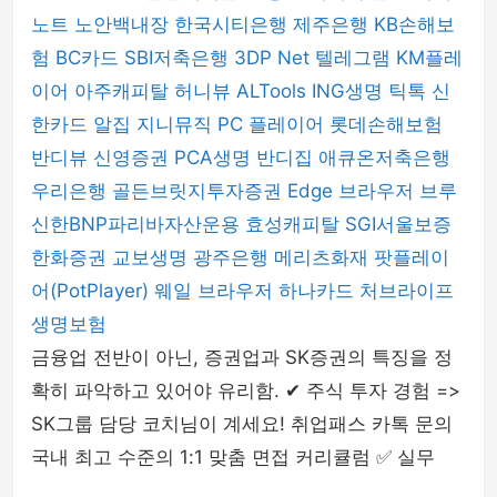
노트
노안백내장
한국시티은행
제주은행
KB손해보
험
BC카드
SBI저축은행
3DP Net
텔레그램
KM플레
이어
아주캐피탈
허니뷰
ALTools
ING생명
틱톡
신
한카드
알집
지니뮤직 PC 플레이어
롯데손해보험
반디뷰
신영증권
PCA생명
반디집
애큐온저축은행
우리은행
골든브릿지투자증권
Edge 브라우저
브루
신한BNP파리바자산운용
효성캐피탈
SGI서울보증
한화증권
교보생명
광주은행
메리츠화재
팟플레이
어(PotPlayer)
웨일 브라우저
하나카드
처브라이프
생명보험
금융업 전반이 아닌, 증권업과 SK증권의 특징을 정
확히 파악하고 있어야 유리함. ✔ 주식 투자 경험 =>
SK그룹 담당 코치님이 계세요! 취업패스 카톡 문의
국내 최고 수준의 1:1 맞춤 면접 커리큘럼 ✅ 실무