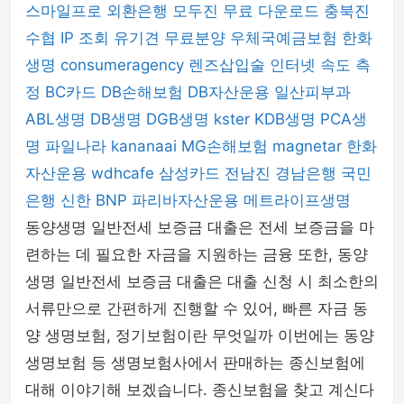
스마일프로
외환은행
모두진
무료 다운로드
충북진
수협
IP 조회
유기견 무료분양
우체국예금보험
한화
생명
consumeragency
렌즈삽입술
인터넷 속도 측
정
BC카드
DB손해보험
DB자산운용
일산피부과
ABL생명
DB생명
DGB생명
kster
KDB생명
PCA생
명
파일나라
kananaai
MG손해보험
magnetar
한화
자산운용
wdhcafe
삼성카드
전남진
경남은행
국민
은행
신한 BNP 파리바자산운용
메트라이프생명
동양생명 일반전세 보증금 대출은 전세 보증금을 마
련하는 데 필요한 자금을 지원하는 금융 또한, 동양
생명 일반전세 보증금 대출은 대출 신청 시 최소한의
서류만으로 간편하게 진행할 수 있어, 빠른 자금 동
양 생명보험, 정기보험이란 무엇일까 이번에는 동양
생명보험 등 생명보험사에서 판매하는 종신보험에
대해 이야기해 보겠습니다. 종신보험을 찾고 계신다