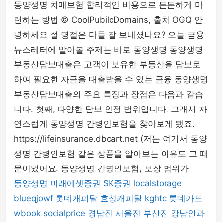
동양생명 치매보험 합리적인 비용으로 든든하게 마
련하는 방법 © CoolPubilcDomains, 출처 OGQ 안
녕하세요 설 명절은 다들 잘 보내셨나요? 오늘 금융
뉴스레터에 알아볼 주제는 바로 동양생명 동양생명
부동산담보대출은 고객이 보유한 부동산을 담보로
하여 필요한 자금을 대출받을 수 있는 금융 동양생명
부동산담보대출의 주요 특징과 장점은 다음과 같습
니다. 첫째, 다양한 담보 인정 범위입니다. 그래서 자
연스럽게 동양생명 간병인보험을 찾아보게 됐죠.
https://lifeinsurance.dbcart.net (저는 여기서 동양
생명 간병인보험 같은 상품을 알아보는 이유도 그 때
문이었어요. 동양생명 간병인보험, 보장 범위가
동양생명
미래에셋증권
SK증권
localstorage
blueqjowf
롯데캐피탈
효성캐피탈
kghtc
롯데카드
wbook
socialprice
경남진
서울진
부산진
강남안과