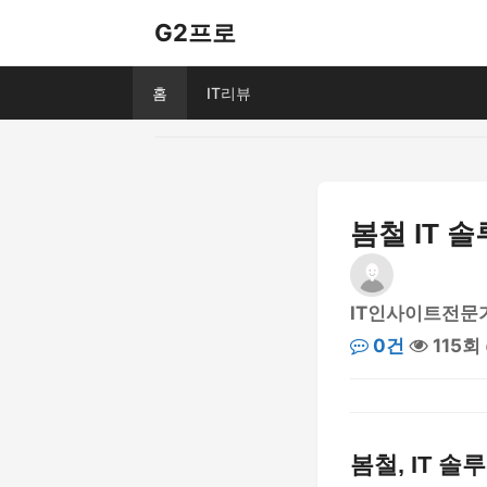
G2프로
홈
IT리뷰
봄철 IT 
IT인사이트전문
0건
115회
봄철, IT 