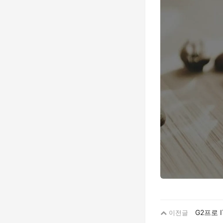
G2프로 
이전글